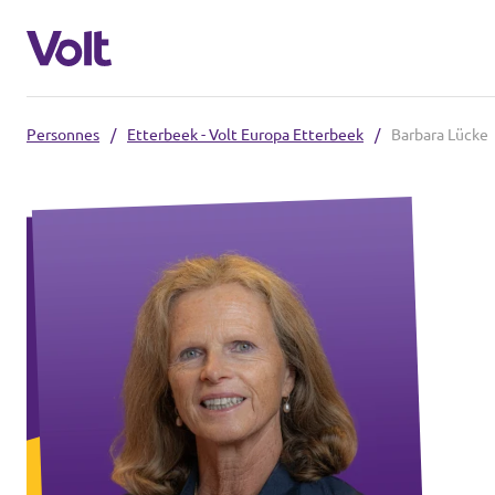
Personnes
/
Etterbeek - Volt Europa Etterbeek
/
Barbara Lücke
Choisir une langue
Français
Politiques
À propos de Volt
Our Belgium chapters
Personnes
Volt Belgique
Volt Tervuren
Actualités