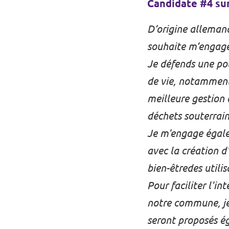
Candidate #4 sur 
Auderghem
D’origine allemand
Homepage
souhaite m’engage
Je défends une pol
de vie, notamment
Soutenez Volt
meilleure gestion
déchets souterrain
Je m'engage égale
avec la création d'
bien-êtredes utilis
Pour faciliter l'i
notre commune, je
seront proposés é