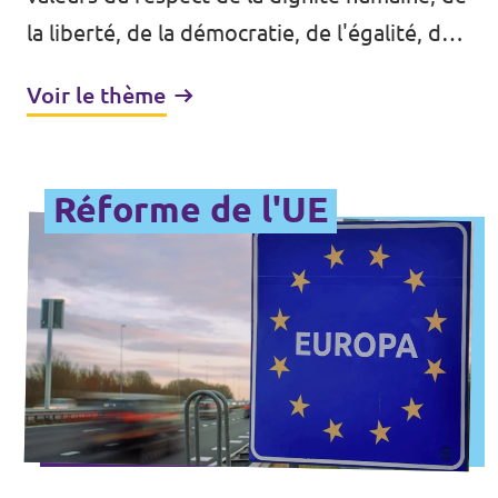
la liberté, de la démocratie, de l'égalité, de
l'état de droit et du respect des droits de
Voir le thème
l'homme, y compris ceux des minorités.
Pour réaliser une société fondée sur ces
valeurs, Volt s'engage à promouvoir des
Réforme de l'UE
politiques menant à la Belgique en tant que
société systématiquement inclusive offrant
des opportunités égales pour tous.
L'inclusion systémique revêt une grande
importance car une telle société serait
bénéfique pour tous les Belges.