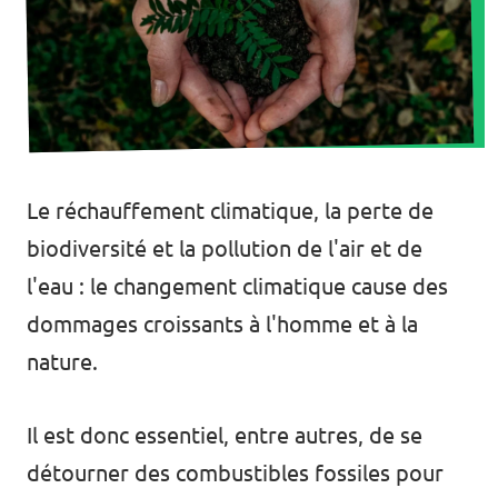
Agenda
Faire un don pour Volt Belgique
Le réchauffement climatique, la perte de
Doe mee met Volt Europa
biodiversité et la pollution de l'air et de
Homepagina
l'eau : le changement climatique cause des
dommages croissants à l'homme et à la
nature.
Il est donc essentiel, entre autres, de se
Volontaire
détourner des combustibles fossiles pour
Website Volt Belgique