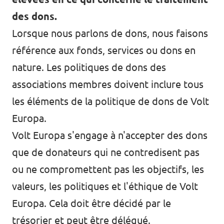
Volt Bruxelles
des dons.
Agenda
Volt Antwerpen
Lorsque nous parlons de dons, nous faisons
référence aux fonds, services ou dons en
Volt Oost-Vlaanderen
nature. Les politiques de dons des
Faire un don
Volt West-Vlaanderen
associations membres doivent inclure tous
Rejoignez-nous
les éléments de la politique de dons de Volt
Europa.
Page d'accueil
Volt Europa s'engage à n'accepter des dons
que de donateurs qui ne contredisent pas
ou ne compromettent pas les objectifs, les
Soutenez Volt
valeurs, les politiques et l'éthique de Volt
Europa. Cela doit être décidé par le
trésorier et peut être délégué.