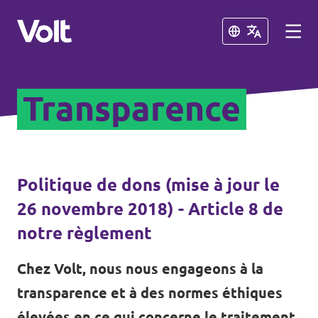
Fermer
Fermer
Transparence
Choisir une langue
Français
Politiques
Politique de dons (mise à jour le
26 novembre 2018) - Article 8 de
À propos de Volt
Nos chapitres
notre règlement
Personnes
Volt Tervuren
Chez Volt, nous nous engageons à la
Volt Leuven
transparence et à des normes éthiques
Actualités
élevées en ce qui concerne le traitement