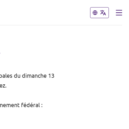
Fermer
Fermer
?
ipales du dimanche 13
ez.
rnement fédéral :