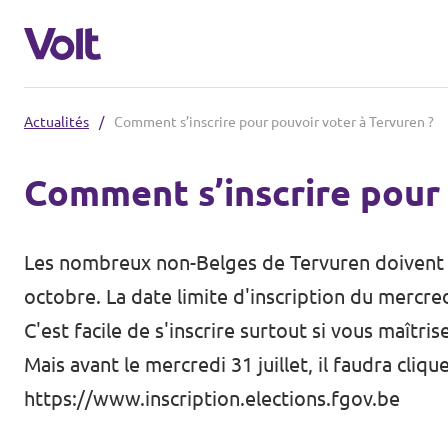
Actualités
/
Comment s’inscrire pour pouvoir voter à Tervuren ?
Choisir une langue
Comment s’inscrire pour 
Français
Politiques
Les nombreux non-Belges de Tervuren doivent d
À propos de Volt
octobre. La date limite d'inscription du mercred
Volt Belgique
C'est facile de s'inscrire surtout si vous maîtri
Personnes
Mais avant le mercredi 31 juillet, il faudra cli
Volt Belgique
https://www.inscription.elections.fgov.be
Actualités