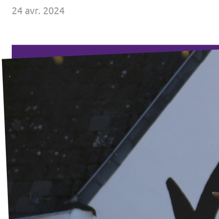
24 avr. 2024
Agenda
Faire un don pour Volt Belgique
Doe mee met Volt Europa
Homepagina
Volontaire
Website Volt Belgique