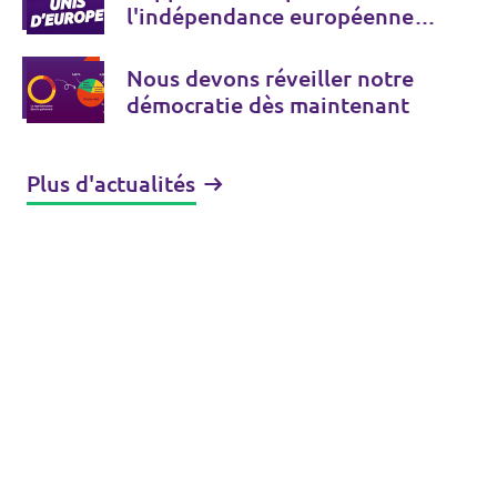
l'indépendance européenne :
il est temps de construire les
États-Unis d'Europe
Nous devons réveiller notre
démocratie dès maintenant
Plus d'actualités