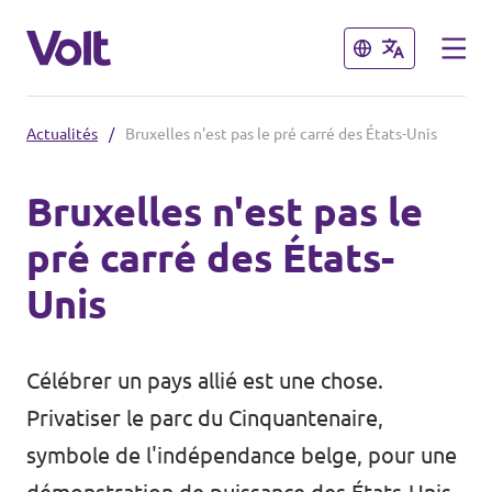
Fermer
Fermer
Actualités
/
Bruxelles n'est pas le pré carré des États-Unis
Choisir une langue
Bruxelles n'est pas le
Français
pré carré des États-
Politiques
Unis
À propos de Volt
Nos chapitres
Célébrer un pays allié est une chose.
Personnes
Volt Tervuren
Privatiser le parc du Cinquantenaire,
Volt Leuven
symbole de l'indépendance belge, pour une
Actualités