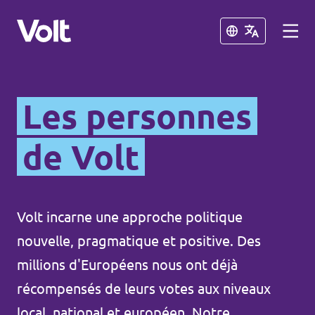
Fermer
Fermer
Choisir une langue
Les personnes
Français
de Volt
Politiques
À propos de Volt
Volt incarne une approche politique
Nos chapitres
nouvelle, pragmatique et positive. Des
Personnes
Volt Tervuren
millions d'Européens nous ont déjà
récompensés de leurs votes aux niveaux
Volt Leuven
Actualités
local, national et européen. Notre