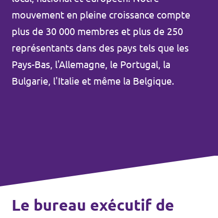
Volt Bruxelles
mouvement en pleine croissance compte
Agenda
Volt Antwerpen
plus de 30 000 membres et plus de 250
représentants dans des pays tels que les
Volt Oost-Vlaanderen
Pays-Bas, l'Allemagne, le Portugal, la
Faire un don
Volt West-Vlaanderen
Bulgarie, l'Italie et même la Belgique.
Rejoignez-nous
Page d'accueil
Soutenez Volt
Le bureau exécutif de