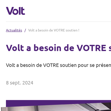
Actualités
/
Volt a besoin de VOTRE soutien !
Choisir une langue
Volt a besoin de VOTRE s
Français
Politiques
Volt a besoin de VOTRE soutien pour se présente
À propos de Volt
Nos chapitres
8 sept. 2024
Personnes
Volt Tervuren
Volt Leuven
Actualités