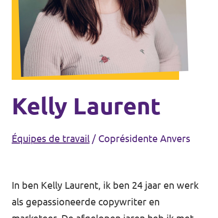
Volt Bruxelles
Agenda
Volt Antwerpen
Volt Oost-Vlaanderen
Faire un don
Volt West-Vlaanderen
Rejoignez-nous
Kelly Laurent
Page d'accueil
Équipes de travail
/
Coprésidente Anvers
Soutenez Volt
In ben Kelly Laurent, ik ben 24 jaar en werk
als gepassioneerde copywriter en