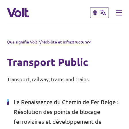
Fermer
Fermer
Choisir une langue
Que signifie Volt ?
/
Mobilité et Infrastructure
Français
Transport Public
Politiques
Transport, railway, trams and trains.
À propos de Volt
Nos chapitres
Personnes
La Renaissance du Chemin de Fer Belge :
Volt Tervuren
Résolution des points de blocage
Volt Leuven
ferroviaires et développement de
Actualités