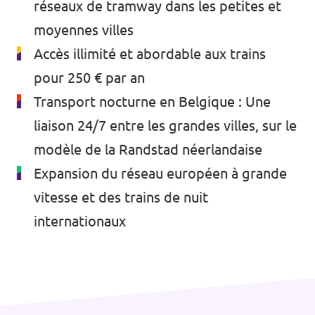
réseaux de tramway dans les petites et
Volt Bruxelles
Agenda
moyennes villes
Volt Antwerpen
Accès illimité et abordable aux trains
Volt Oost-Vlaanderen
pour 250 € par an
Transport nocturne en Belgique : Une
Faire un don
Volt West-Vlaanderen
liaison 24/7 entre les grandes villes, sur le
Rejoignez-nous
modèle de la Randstad néerlandaise
Expansion du réseau européen à grande
Page d'accueil
vitesse et des trains de nuit
internationaux
Soutenez Volt