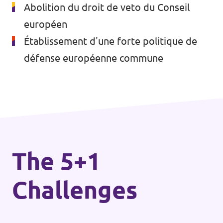
Volt Bruxelles
Abolition du droit de veto du Conseil
Agenda
européen
Volt Antwerpen
Établissement d'une forte politique de
Volt Oost-Vlaanderen
défense européenne commune
Faire un don
Volt West-Vlaanderen
Rejoignez-nous
Page d'accueil
The 5+1
Challenges
Soutenez Volt