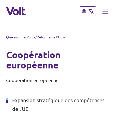
Fermer
Fermer
Choisir une langue
Que signifie Volt ?
/
Réforme de l'UE
Français
Coopération
Politiques
européenne
À propos de Volt
Nos chapitres
Coopération européenne
Personnes
Volt Tervuren
Expansion stratégique des compétences
Volt Leuven
Actualités
de l'UE